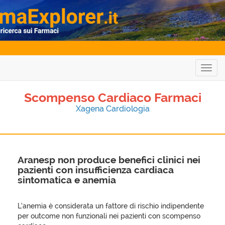
Togg
navig
Scompenso Cardiaco Farmaci
Xagena Cardiologia
Aranesp non produce benefici clinici nei
pazienti con insufficienza cardiaca
sintomatica e anemia
L’anemia è considerata un fattore di rischio indipendente
per outcome non funzionali nei pazienti con scompenso