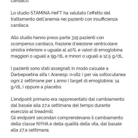
cardiaco.
Lo studio STAMINA-HeFT ha valutato l’effetto del
trattamento dell’anemia nei pazienti con insufficienza
cardiaca.
Allo studio hanno preso parte 319 pazienti con
scompenso cardiaco, frazione d’eiezione ventricolare
sinistra inferiore o uguale al 40%, e valori di emoglobina
maggiori o uguali a 9g/dL e minori o uguali a 12,5 g/dL.
I pazienti sono stati assegnati in modo casuale a
Darbepoetina alfa ( Aranesp; n=162 ) per via sottocutanea
ogni 2 settimane per 1 anno ( target di emoglobina: 14
g/dL ) oppure a placebo.
L’endpoint primario era rappresentato dal cambiamento
dal basale alla 27.a settimana del tempo durante
esercizio al treadmill.
Gli endpoint secondari comprendevano il cambiamento
della classe NYHA e della qualità della vita, dal basale
alla 27.a settimana.