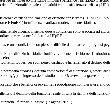
served ha mostrato che Empagliflozin ( Jardiance ) ha ridotto il rischio
della funzionalità renale negli adulti con insufficienza cardiaca ( HF ) 
.
fficienza cardiaca con frazione di eiezione conservata ( HFpEF; FEVS 
 come HFmEF ( insufficienza cardiaca moderatamente ridotta ).
tia renale cronica. Insieme, queste condizioni sono associate ad alti tass
cardiaca e circa la metà di loro ha HFpEF.
ata, è una condizione complessa e difficile da trattare e la prognosi peg
pagliflozin ha ridotto significativamente il rischio per l'endpoint p
lacebo.
ricorrenti ricoveri per scompenso cardiaco e ha rallentato il declino dell
efropatia cronica ( definita come velocità di filtrazione glomerulare s
a 300 mg/g ) all'ingresso dello studio e il 9,7% aveva una grave compro
rato che i benefici osservati nella popolazione complessiva erano coere
rallentato il declino della funzione renale in tutta la gamma della funz
i funzionalità renale al basale. ( Xagena_2021 )