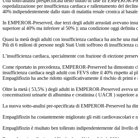
Una sotto-analisi prespecificata dello studio di fase III EMPEROR-Pre
ospedalizzazione per insufficienza cardiaca e rallentamento del declino 
40% indipendentemente dallo stato di malattia renale cronica al basale
In EMPEROR-Preserved, due terzi degli adulti arruolati avevano insu
superiore al 40% ma inferiore al 50% ); una condizione oggi definita
Quasi la metà degli adulti con insufficienza cardiaca ha anche una malat
Più di 6 milioni di persone negli Stati Uniti soffrono di insufficienza 
L’insufficienza cardiaca, specialmente con frazione di eiezione preserv
Come riportato in precedenza, EMPEROR-Preserved ha dimostrato che Em
insufficienza cardiaca negli adulti con FEVS oltre il 40% rispetto al p
Empagliflozin ha anche ridotto significativamente il rischio di primi e 
Oltre la metà ( 53,5% ) degli adulti in EMPEROR-Preserved aveva una n
concentrazioni urinarie di albumina e creatinina ( UACR ) superiore 
La nuova sotto-analisi pre-specificata di EMPEROR-Preserved ha dimost
Empagliflozin ha costantemente migliorato gli esiti cardiovascolari e 
Empagliflozin è risultato ben tollerato indipendentemente dal livello d