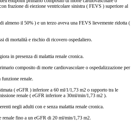
 dell'endpoint primario composito di morte cardiovascolare o
con frazione di eiezione ventricolare sinistra ( FEVS ) superiore al
di almeno il 50% ) e un terzo aveva una FEVS lievemente ridotta (
i di mortalità e rischio di ricovero ospedaliero.
giora in presenza di malattia renale cronica.
rimario composito di morte cardiovascolare o ospedalizzazione per
a funzione renale.
timata ( eGFR ) inferiore a 60 ml/1/1,73 m2 o rapporto tra le
missione renale ( eGFR inferiore a 30ml/min/1,73 m2 ).
nti negli adulti con e senza malattia renale cronica.
ione renale fino a un eGFR di 20 ml/min/1,73 m2.