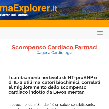
Togg
navig
Scompenso Cardiaco Farmaci
Xagena Cardiologia
I cambiamenti nei livelli di NT-proBNP e
di IL-6 utili marcatori biochimici, correlati
al miglioramento dello scompenso
cardiaco indotto da Levosimentan
Il Levosimendan ( Simdax ) è un calcio-sensibilizzante,