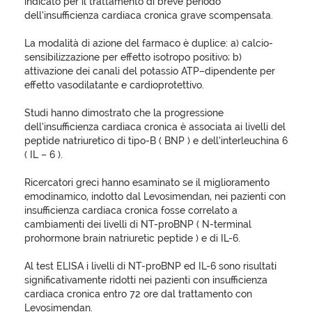
indicato per il trattamento di breve periodo
dell’insufficienza cardiaca cronica grave scompensata.
La modalità di azione del farmaco è duplice: a) calcio-
sensibilizzazione per effetto isotropo positivo; b)
attivazione dei canali del potassio ATP–dipendente per
effetto vasodilatante e cardioprotettivo.
Studi hanno dimostrato che la progressione
dell’insufficienza cardiaca cronica è associata ai livelli del
peptide natriuretico di tipo-B ( BNP ) e dell’interleuchina 6
( IL – 6 ).
Ricercatori greci hanno esaminato se il miglioramento
emodinamico, indotto dal Levosimendan, nei pazienti con
insufficienza cardiaca cronica fosse correlato a
cambiamenti dei livelli di NT-proBNP ( N-terminal
prohormone brain natriuretic peptide ) e di IL-6.
Al test ELISA i livelli di NT-proBNP ed IL-6 sono risultati
significativamente ridotti nei pazienti con insufficienza
cardiaca cronica entro 72 ore dal trattamento con
Levosimendan.