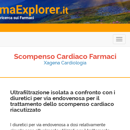
Togg
navig
Scompenso Cardiaco Farmaci
Xagena Cardiologia
Ultrafiltrazione isolata a confronto con i
diuretici per via endovenosa per il
trattamento dello scompenso cardiaco
riacutizzato
I diuretici per via endovenosa a dosi relativamente